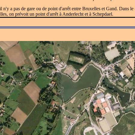
l n'y a pas de gare ou de point d'arrêt entre Bruxelles et Gand. Dans le
es, on prévoit un point d'arrêt à Anderlecht et à Schepdael.