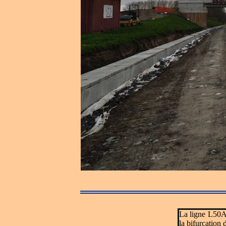
La ligne L50A 
la bifurcation