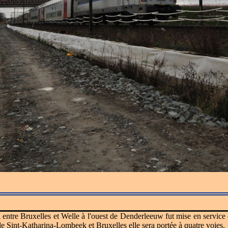
entre Bruxelles et Welle à l'ouest de Denderleeuw fut mise en service
 de Sint-Katharina-Lombeek et Bruxelles elle sera portée à quatre voies.