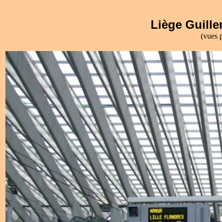
Liège Guille
(vues p