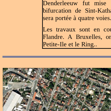
Denderleeuw fut mise 
bifurcation de Sint-Kat
sera portée à quatre voies
Les travaux sont en co
Flandre. A Bruxelles, o
Petite-Ile et le Ring..