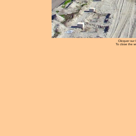
Clicquer sur 
To close the w