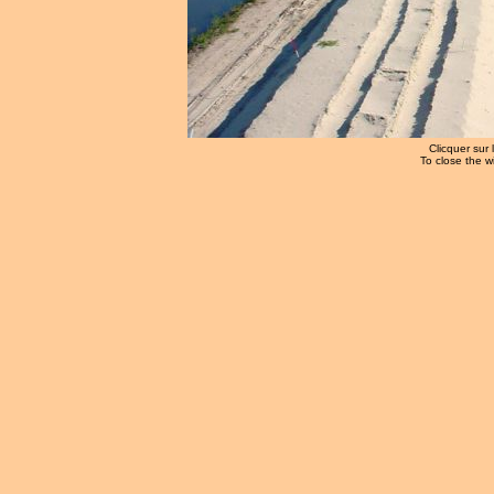
Clicquer sur 
To close the w