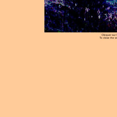
Clicquer sur 
To close the w