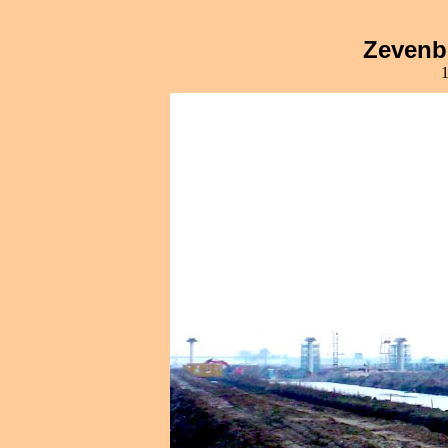
Zevenb
1