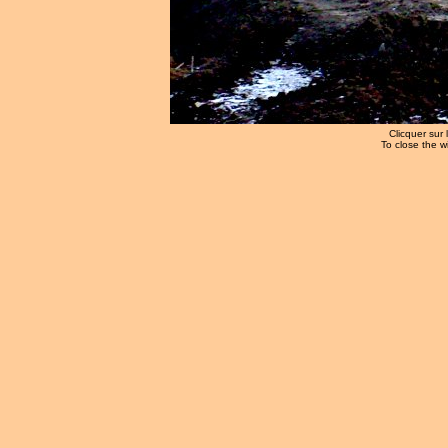
Clicquer sur 
To close the w