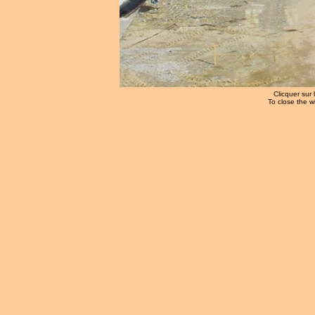
Clicquer sur 
To close the w