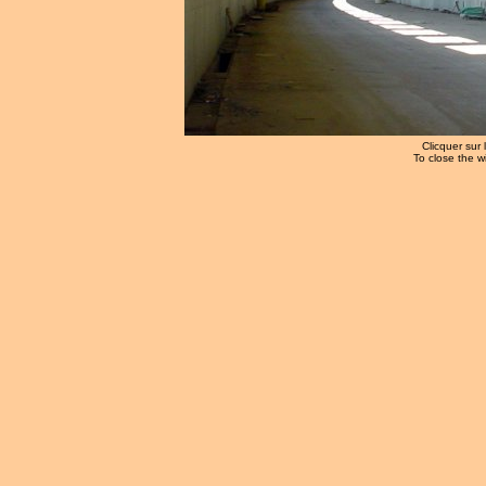
Clicquer sur 
To close the w