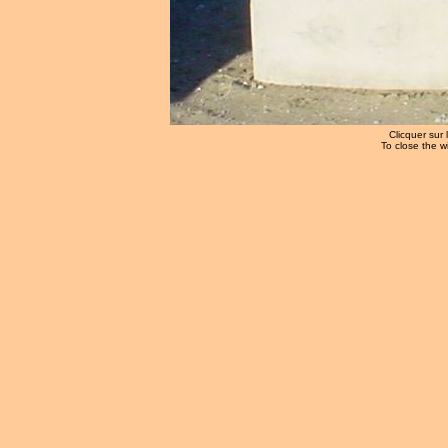
Clicquer sur 
To close the w