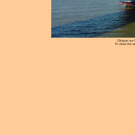
Clicquer sur 
To close the w