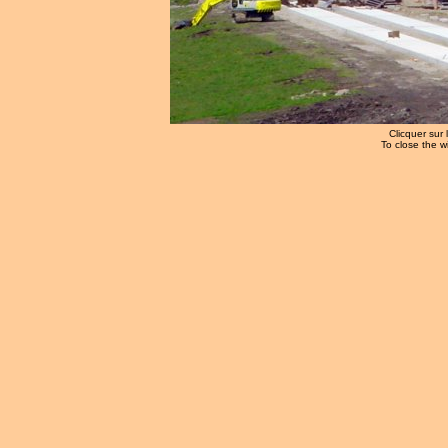
Clicquer sur 
To close the w