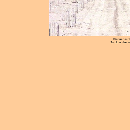
Clicquer sur 
To close the w