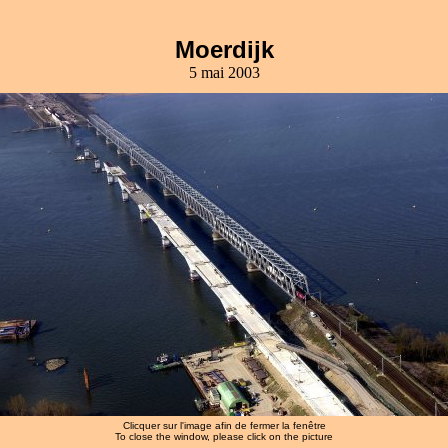
Moerdijk
5 mai 2003
Clicquer sur l'image afin de fermer la fenêtre
To close the window, please click on the picture