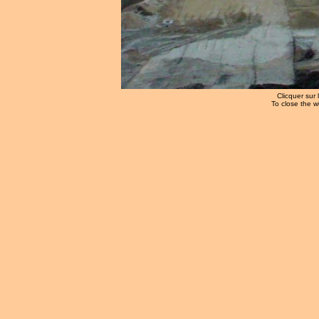
Clicquer sur 
To close the w