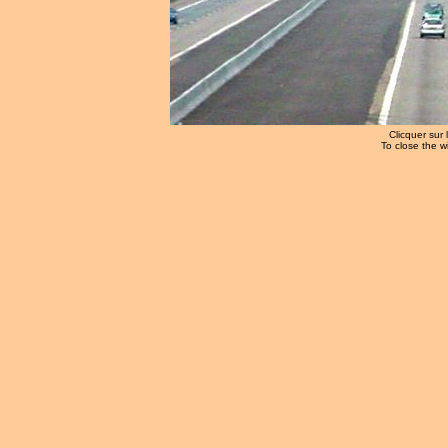
Clicquer sur 
To close the w