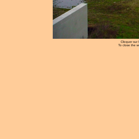
Clicquer sur 
To close the w