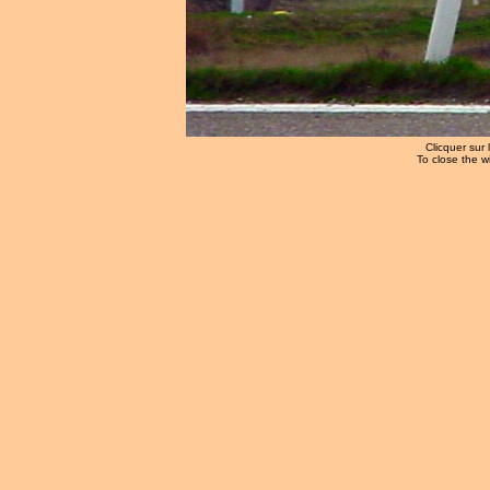
Clicquer sur 
To close the w