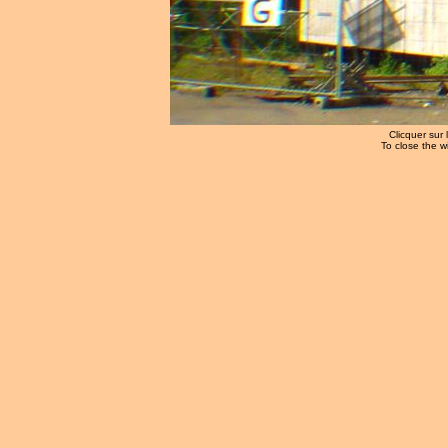
Clicquer sur 
To close the w