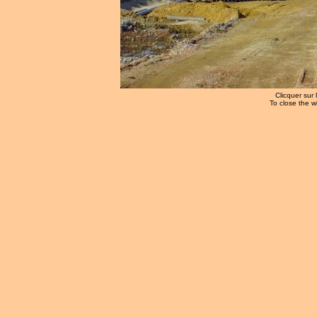
Clicquer sur 
To close the w