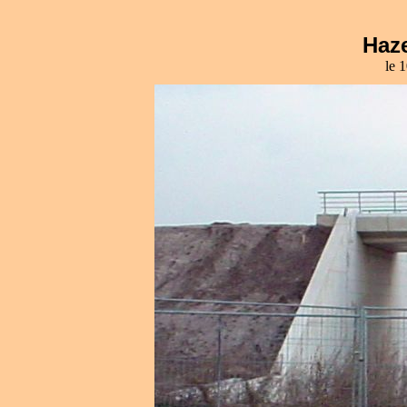
Haze
le 