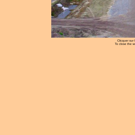
Clicquer sur 
To close the w