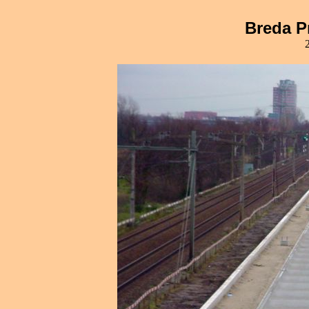
Breda P
2