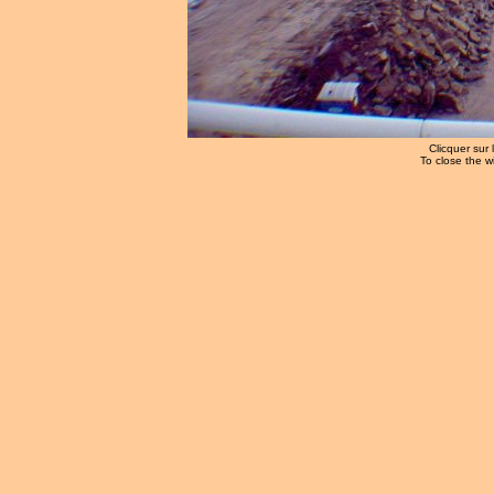
Clicquer sur 
To close the w