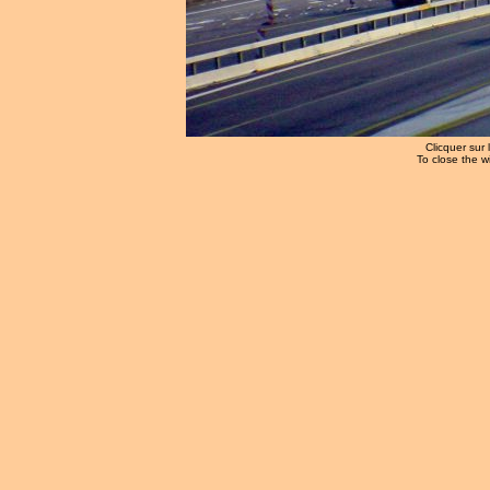
Clicquer sur 
To close the w