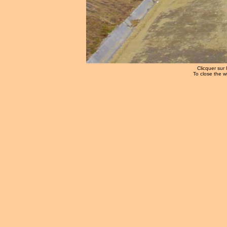
Clicquer sur 
To close the w