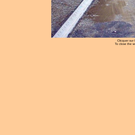
Clicquer sur 
To close the w