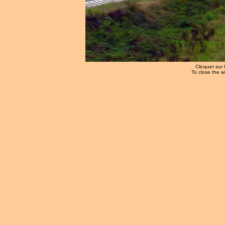
Clicquer sur 
To close the w