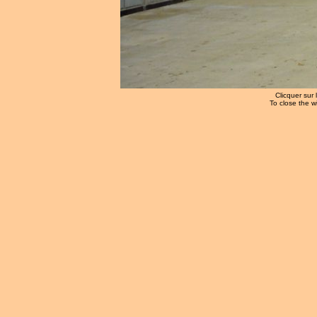
Clicquer sur 
To close the w