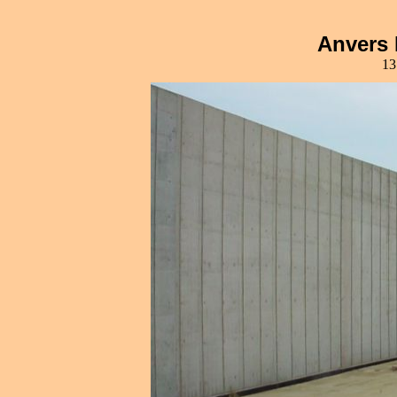
Anvers
13