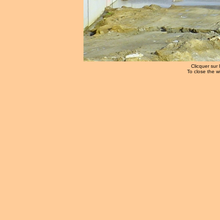
Clicquer sur 
To close the w