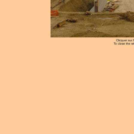
Clicquer sur 
To close the w