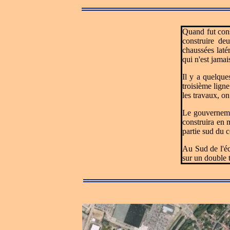
Quand fut cons
construire de
chaussées laté
qui n'est jamai
Il y a quelque
troisième lign
les travaux, on
Le gouvernemen
construira en 
partie sud du 
Au Sud de l'éc
sur un double 