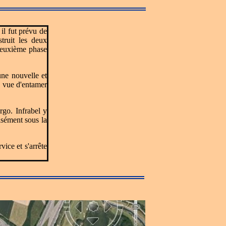
il fut prévu de
truit les deux
 deuxième phase
une nouvelle et
n vue d'entamer
rgo. Infrabel y
isément sous la
ice et s'arrête