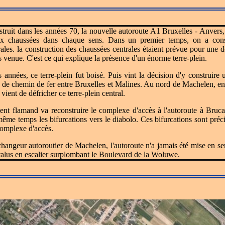
truit dans les années 70, la nouvelle autoroute A1 Bruxelles - Anvers, 
ux chaussées dans chaque sens. Dans un premier temps, on a cons
rales. la construction des chaussées centrales étaient prévue pour une
s venue. C'est ce qui explique la présence d'un énorme terre-plein.
s années, ce terre-plein fut boisé. Puis vint la décision d'y construire 
e de chemin de fer entre Bruxelles et Malines. Au nord de Machelen, e
 vient de défricher ce terre-plein central.
t flamand va reconstruire le complexe d'accès à l'autoroute à Bruca
même temps les bifurcations vers le diabolo. Ces bifurcations sont préc
complexe d'accès.
hangeur autoroutier de Machelen, l'autoroute n'a jamais été mise en serv
talus en escalier surplombant le Boulevard de la Woluwe.