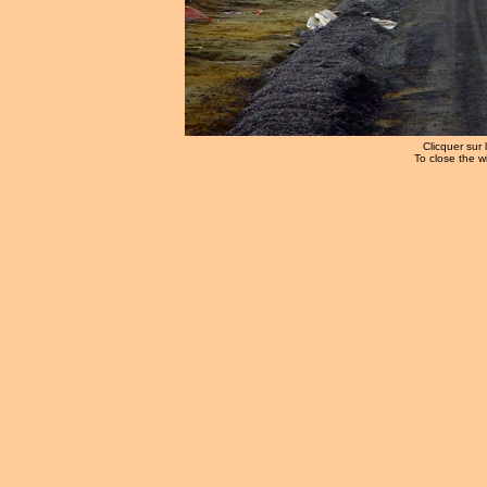
Clicquer sur 
To close the w