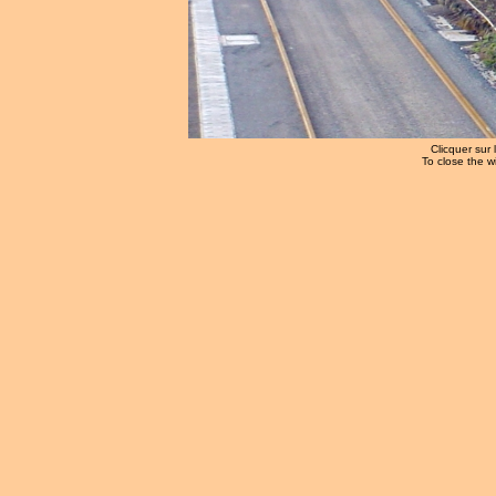
Clicquer sur 
To close the w