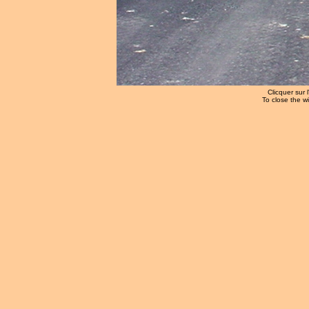
Clicquer sur 
To close the w