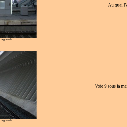
Au quai IV
r agrandir
Voie 9 sous la ma
r agrandir