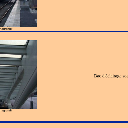
r agrandir
Bac d'éclairage sou
r agrandir