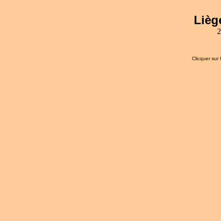
Lièg
2
Clicquer sur 