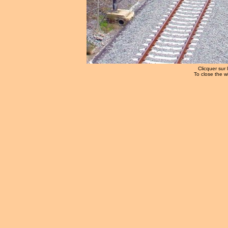
Clicquer sur 
To close the w