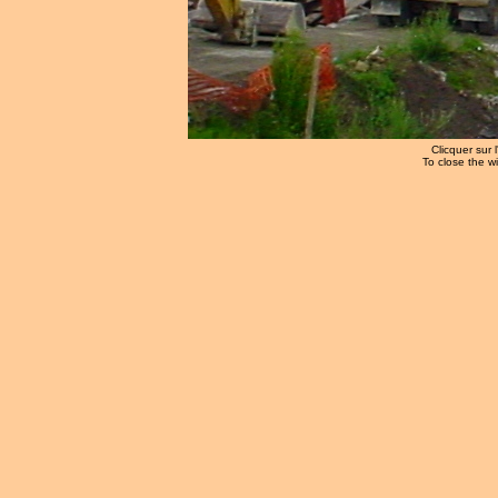
Clicquer sur 
To close the w