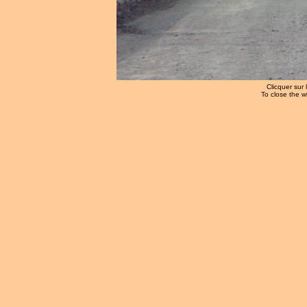
Clicquer sur 
To close the w