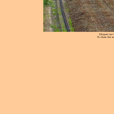
Clicquer sur 
To close the w