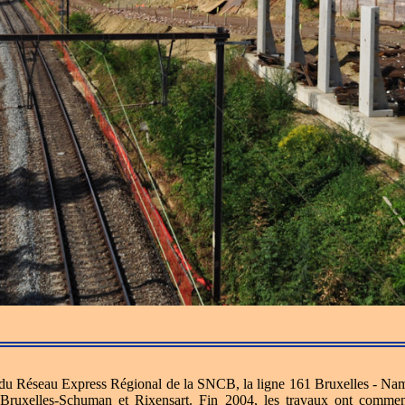
du Réseau Express Régional de la SNCB, la ligne 161 Bruxelles - Nam
 Bruxelles-Schuman et Rixensart. Fin 2004, les travaux ont commen